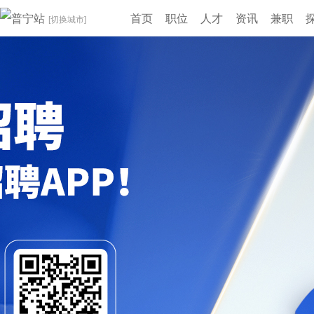
普宁站
首页
职位
人才
资讯
兼职
[切换城市]